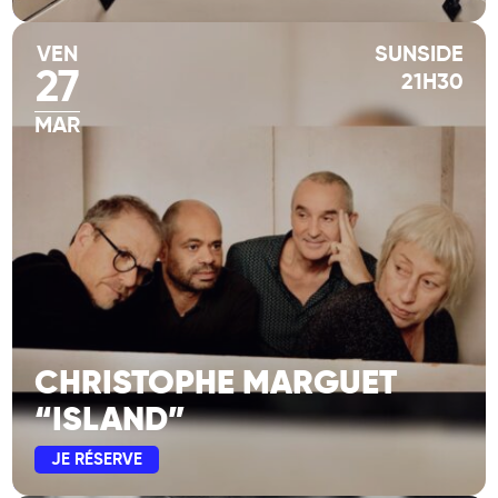
VEN
SUNSIDE
27
21H30
MAR
CHRISTOPHE MARGUET
“ISLAND”
JE RÉSERVE