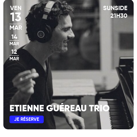
VEN
SUNSIDE
13
21H30
MAR
14
MAR
12
MAR
ETIENNE GUÉREAU TRIO
JE RÉSERVE