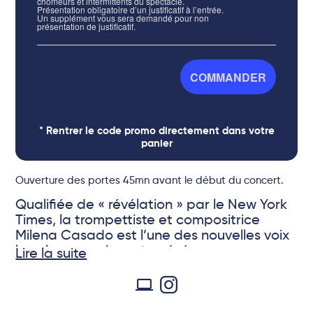
chômeurs et intermittents du spectacle.
Présentation obligatoire d’un justificatif à l’entrée.
Un supplément vous sera demandé pour non
présentation de justificatif.
COMMANDER
* Rentrer le code promo directement dans votre
panier
Ouverture des portes 45mn avant le début du concert.
Qualifiée de « révélation » par le New York
Times, la trompettiste et compositrice
Milena Casado est l’une des nouvelles voix
les plus convaincantes du jazz
Lire la suite
contemporain. Connue pour ses
improvisations fluides et ses compositions
profondément personnelles, elle passe sans
© Melissa Isabel Quiñones