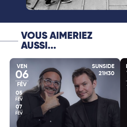
VOUS AIMERIEZ
AUSSI...
VEN
SUNSIDE
06
21H30
FÉV
05
FÉV
07
FÉV