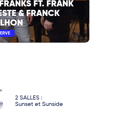
 FRANKS FT. FRANK
STE & FRANCK
LHON
SERVE
2 SALLES :
Sunset et Sunside