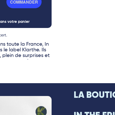
COMMANDER
ans votre panier
ert.
s toute la France, In
le label Klarthe. Ils
 plein de surprises et
pose une musique
x et immédiat, à la
ant précieux de
LA BOUTI