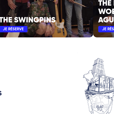
THE
WOE
THE SWINGPINS
AGU
JE RÉSERVE
JE RÉ
S