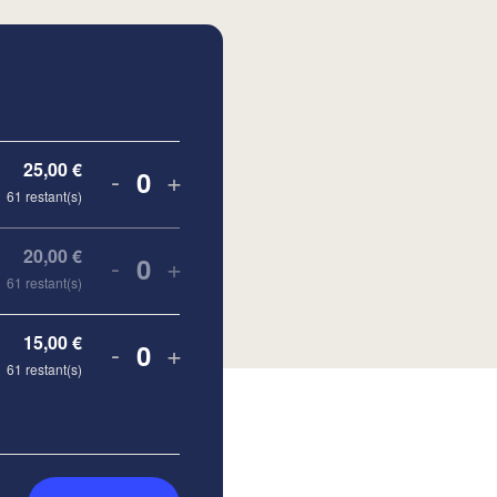
25,00
€
-
+
Quantité
61
restant(s)
20,00
€
-
+
Quantité
61
restant(s)
15,00
€
-
+
Quantité
61
restant(s)