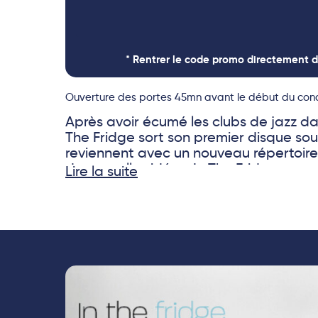
* Rentrer le code promo directement d
Ouverture des portes 45mn avant le début du conc
Après avoir écumé les clubs de jazz dan
The Fridge sort son premier disque sous 
reviennent avec un nouveau répertoire,
de nouvelles idées. In The Fridge pro
Lire la suite
épicurienne, un jazz européen, généreu
manière d’un repas entre amis, un inst
partage.