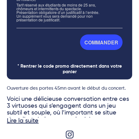
Tarif réservé aux étudiants de moins de 25 ans,
chômeurs et intermittents du spectacle.
Présentation obligatoire d’un justificatif à l’entrée.
Un supplément vous sera demandé pour non
présentation de justificatif.
COMMANDER
* Rentrer le code promo directement dans votre
panier
Ouverture des portes 45mn avant le début du concert.
Voici une délicieuse conversation entre ces
3 virtuoses qui s’engagent dans un jeu
subtil et souple, où l’important se situe
dans l’art de la nuance, la richesse
Lire la suite
harmonique et le raffinement de
l’improvisation. Au touché de velours de