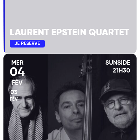
LAURENT EPSTEIN QUARTET
JE RÉSERVE
MER
SUNSIDE
04
21H30
FÉV
03
FÉV