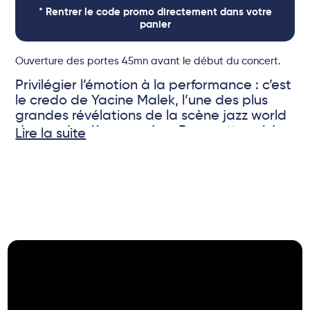
* Rentrer le code promo directement dans votre
panier
Ouverture des portes 45mn avant le début du concert.
Privilégier l’émotion à la performance : c’est
le credo de Yacine Malek, l’une des plus
grandes révélations de la scène jazz world
de ces dernières années. Pour cette soirée
Lire la suite
au Sunside, le pianiste et compositeur
d’origine kabyle présente son Orientalo
© DR
Project, une aventure musicale aux
couleurs du monde qui mêle world jazz,
musique actuelle fusionnante, et
improvisations passionnées.
Petit-fils de berger né à Béjaïa en Algérie,
Yacine Malek a grandi en Petite Kabylie
avant d’arriver en France à l’âge de cinq