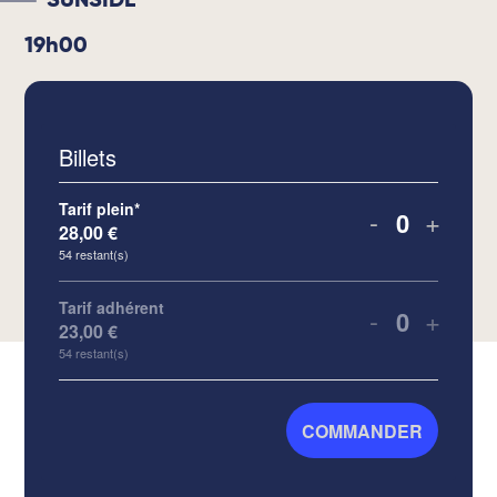
SUNSIDE
19h00
Billets
Tarif plein*
-
+
28,00
€
Quantité
54
restant(s)
Tarif adhérent
-
+
23,00
€
Quantité
54
restant(s)
COMMANDER