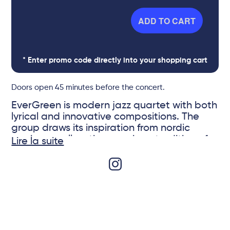
ADD TO CART
* Enter promo code directly into your shopping cart
Doors open 45 minutes before the concert.
EverGreen is modern jazz quartet with both
lyrical and innovative compositions. The
group draws its inspiration from nordic
music as well as the american tradition of
Lire la suite
jazz, blues and folk. (EST, Chick Corea,
Julian Lage). The gripping songs, both raw
and poetic by the Swedish guitarist Victor
© DR
Wahlstrom paints a picture of the
strangeness and beauty of the world we
live in as well as the hope that drives us
forward.