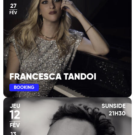
27
FÉV
FRANCESCA TANDOI
BOOKING
JEU
SUNSIDE
12
21H30
FÉV
13