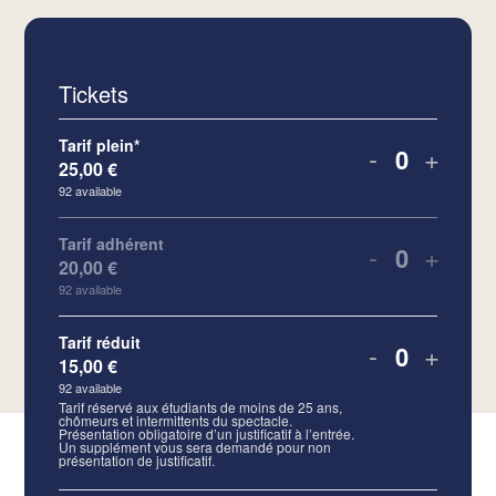
Tickets
Tarif plein*
-
+
25,00
€
Quantity
92
available
Tarif adhérent
-
+
20,00
€
Quantity
92
available
Tarif réduit
-
+
15,00
€
Quantity
92
available
Tarif réservé aux étudiants de moins de 25 ans,
chômeurs et intermittents du spectacle.
Présentation obligatoire d’un justificatif à l’entrée.
Un supplément vous sera demandé pour non
présentation de justificatif.