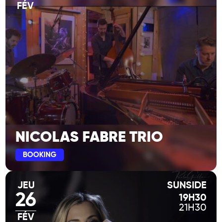
FÉV
NICOLAS FABRE TRIO
BOOKING
JEU
SUNSIDE
26
19H30
21H30
FÉV