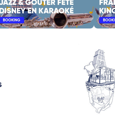
JAZZ & GOÛTER FÊTE
FRA
DISNEY EN KARAOKÉ
KIN
BOOKING
BOOK
S