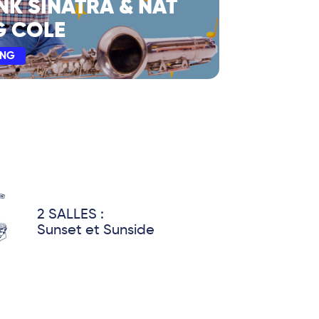
NK SINATRA & NAT
G COLE
ING
2 SALLES :
Sunset et Sunside