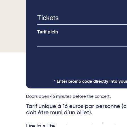
Tickets
Tarif plein
* Enter promo code directly into you
Doors open 45 minutes before the concert.
Tarif unique à 16 euros par personne (
doit être muni d’un billet).
Jazz & Goûter, le concept qui carton
Lire la suite