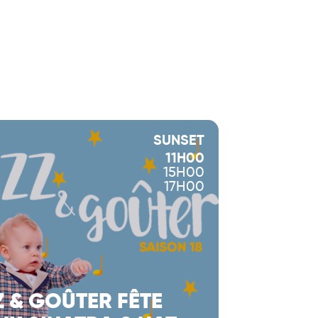
SUNSET
11H00
15H00
17H00
Z & GOÛTER FÊTE