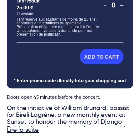
Tarif réduit
-
+
25,00
€
Quantity
74
available
Tarif réservé aux étudiants de moins de 25 ans,
chômeurs et intermittents du spectacle.
Présentation obligatoire d’un justificatif à l’entrée.
Un supplément vous sera demandé pour non
présentation de justificatif.
ADD TO CART
* Enter promo code directly into your shopping cart
Doors open 45 minutes before the concert.
On the initiative of William Brunard, bassist
for Bireli Lagrène, a new monthly event at
Sunset to honour the memory of Django
Reinhardt and gypsy jazz. A young musician
Lire la suite
meets an older one around William