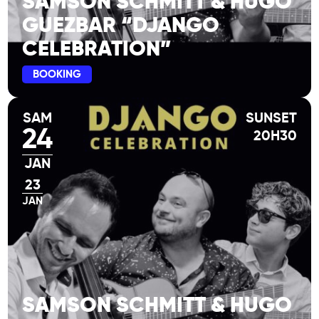
SAMSON SCHMITT & HUGO
GUEZBAR “DJANGO
CELEBRATION”
BOOKING
SAM
SUNSET
24
20H30
JAN
23
JAN
SAMSON SCHMITT & HUGO