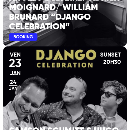
MOIGNARD/ WILLIAM
BRUNARD “DJANGO
CELEBRATION”
BOOKING
VEN
SUNSET
23
20H30
JAN
24
JAN