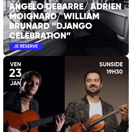
ANGELO DEBARRE/ ADRIEN
MOIGNARD/ WILLIAM
BRUNARD “DJANGO
CELEBRATION”
JE RÉSERVE
VEN
SUNSIDE
23
19H30
JAN