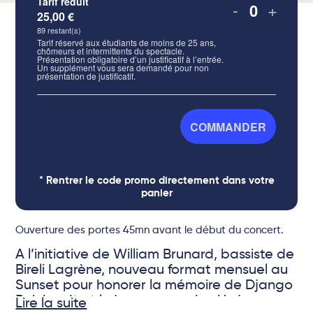
Tarif réduit
-
+
25,00
€
Quantité
89
restant(s)
Tarif réservé aux étudiants de moins de 25 ans,
chômeurs et intermittents du spectacle.
Présentation obligatoire d’un justificatif à l’entrée.
Un supplément vous sera demandé pour non
présentation de justificatif.
COMMANDER
* Rentrer le code promo directement dans votre
panier
Ouverture des portes 45mn avant le début du concert.
A l’initiative de William Brunard, bassiste de
Bireli Lagrène, nouveau format mensuel au
Sunset pour honorer la mémoire de Django
Reinhardt et le jazz manouche. Un jeune
Lire la suite