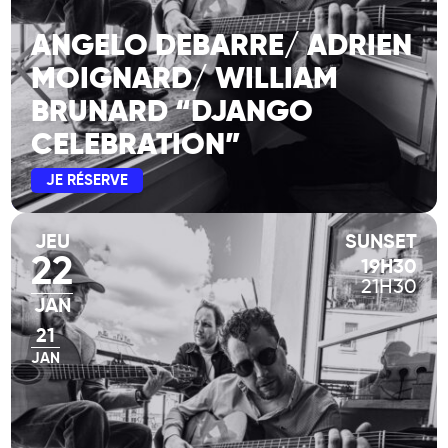
ANGELO DEBARRE/ ADRIEN
MOIGNARD/ WILLIAM
BRUNARD “DJANGO
CELEBRATION”
JE RÉSERVE
JEU
SUNSET
22
19H30
21H30
JAN
21
JAN