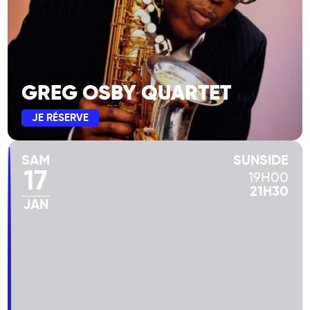
GREG OSBY QUARTET
JE RÉSERVE
SAM
SUNSIDE
17
19H00
21H30
JAN