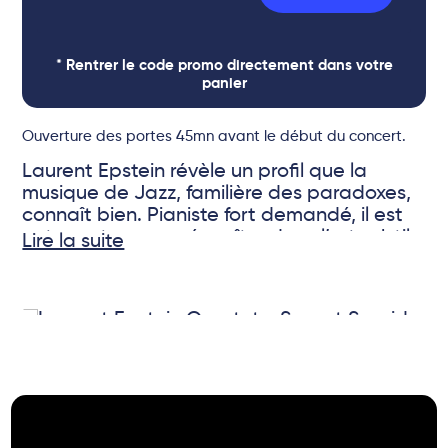
* Rentrer le code promo directement dans votre
panier
Ouverture des portes 45mn avant le début du concert.
Laurent Epstein révèle un profil que la
musique de Jazz, familière des paradoxes,
connaît bien. Pianiste fort demandé, il est
entre autres, passé maître dans l’art subtil
Lire la suite
d’accompagner le chant, un domaine qui
requiert à la fois une solide expérience et
© Patrick Martineau
une intelligence musicale empreinte d’une
certaine forme d’abnégation.
S’il est familier des musiciens et que le
public l’identifie peut-être moins, c’est qu’il
n ‘a guère consacré de temps à bâtir un
édifice personnel, dont “French Movies in
New York” se révèle opportunément