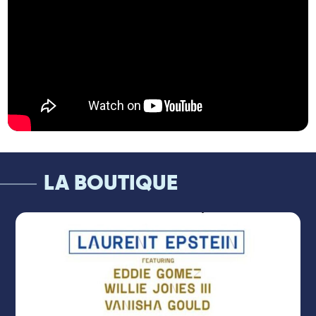
comme un imposant jalon.
Au moment où il s’apprête à célébrer ses
soixante printemps, Laurent Epstein se
souvient de ses échanges avec Daniel
Yvinec à son arrivée à Paris, et c’est le
bassiste, devenu le directeur artistique que
l’on connaît, qu’il choisit de solliciter pour
concevoir un projet à la mesure de ses
attentes.
Les deux hommes prennent le temps de
mieux se connaître et va peu à peu se
LA BOUTIQUE
dessiner un album qui revisite les grandes
mélodies du cinéma français. Après
réflexion et explorations, se révèle une liste
de films et de bandes originales qui en
nous content l’histoire : de Duvivier à
Lelouch, de Tati à Truffaut, ou Caro et
Jeunet, portés par les compositions de Van
Parys, Delerue, de Roubaix, Sarde, Rezvani