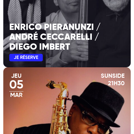
ENRICO PIERANUNZI /
ANDRÉ CECCARELLI /
DIEGO IMBERT
JE RÉSERVE
JEU
SUNSIDE
05
21H30
MAR