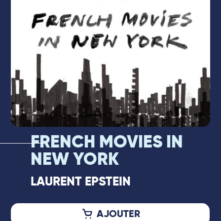
…
Laurent Epstein est lancé, et il souhaite
enregistrer l‘album à New York, se nourrir de
ce terreau inépuisable, s’abreuver au plus
près de la source.
FRENCH MOVIES IN
NEW YORK
LAURENT EPSTEIN
AJOUTER