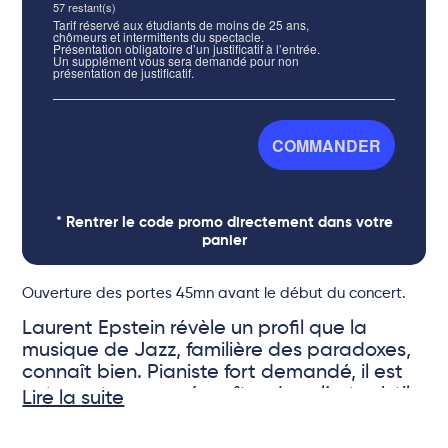
57
restant(s)
Tarif réservé aux étudiants de moins de 25 ans,
chômeurs et intermittents du spectacle.
Présentation obligatoire d’un justificatif à l’entrée.
Un supplément vous sera demandé pour non
présentation de justificatif.
COMMANDER
* Rentrer le code promo directement dans votre
panier
Ouverture des portes 45mn avant le début du concert.
Laurent Epstein révèle un profil que la
musique de Jazz, familière des paradoxes,
connaît bien. Pianiste fort demandé, il est
entre autres, passé maître dans l’art subtil
Lire la suite
d’accompagner le chant, un domaine qui
requiert à la fois une solide expérience et
© Patrick Martineau