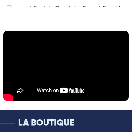
une intelligence musicale empreinte d’une
certaine forme d’abnégation.
S’il est familier des musiciens et que le
public l’identifie peut-être moins, c’est qu’il
n ‘a guère consacré de temps à bâtir un
édifice personnel, dont “French Movies in
New York” se révèle opportunément
comme un imposant jalon.
Au moment où il s’apprête à célébrer ses
soixante printemps, Laurent Epstein se
souvient de ses échanges avec Daniel
Yvinec à son arrivée à Paris, et c’est le
bassiste, devenu le directeur artistique que
l’on connaît, qu’il choisit de solliciter pour
concevoir un projet à la mesure de ses
attentes.
Les deux hommes prennent le temps de
mieux se connaître et va peu à peu se
LA BOUTIQUE
dessiner un album qui revisite les grandes