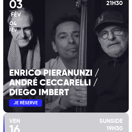
03
21H30
FÉV
04
FÉV
ENRICO PIERANUNZI /
ANDRÉ CECCARELLI /
DIEGO IMBERT
JE RÉSERVE
VEN
SUNSIDE
16
19H30