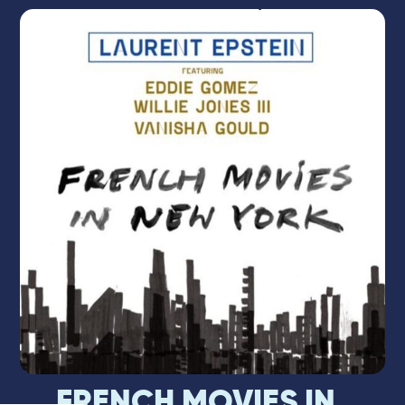
mélodies du cinéma français. Après
réflexion et explorations, se révèle une liste
de films et de bandes originales qui en
nous content l’histoire : de Duvivier à
Lelouch, de Tati à Truffaut, ou Caro et
Jeunet, portés par les compositions de Van
Parys, Delerue, de Roubaix, Sarde, Rezvani
…
Laurent Epstein est lancé, et il souhaite
enregistrer l‘album à New York, se nourrir de
ce terreau inépuisable, s’abreuver au plus
près de la source.
FRENCH MOVIES IN