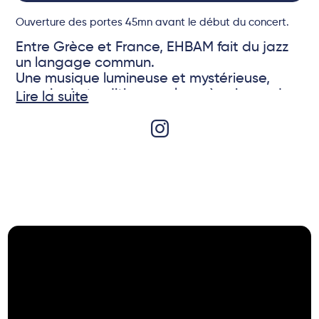
Ouverture des portes 45mn avant le début du concert.
Entre Grèce et France, EHBAM fait du jazz
un langage commun.
Une musique lumineuse et mystérieuse,
nourrie de traditions orales, où voix, cordes
Lire la suite
et percussions se répondent dans un chant
sans frontières aux couleurs
méditerranéennes.
© Thomas Radas
Sortie du premier album de EHBAM le
28/03/2026 au Sunset Sunside.