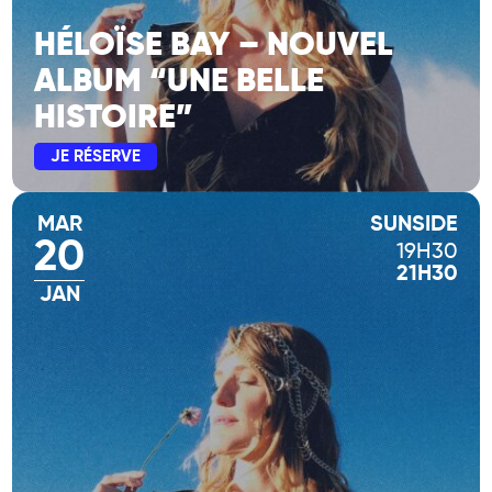
HÉLOÏSE BAY – NOUVEL
ALBUM “UNE BELLE
HISTOIRE”
JE RÉSERVE
MAR
SUNSIDE
20
19H30
21H30
JAN