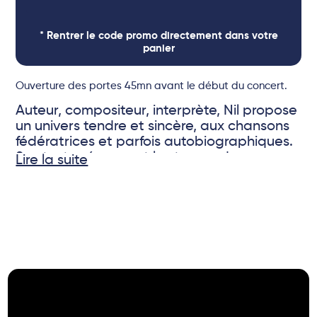
* Rentrer le code promo directement dans votre
panier
Ouverture des portes 45mn avant le début du concert.
Auteur, compositeur, interprète, Nil propose
un univers tendre et sincère, aux chansons
fédératrices et parfois autobiographiques.
Ses textes évoquent les tracas des
Lire la suite
existences simples mais aussi et surtout les
petits riens qui font les grands bonheurs.
© DR
Inspiré par ses maîtres et influences, de
Paul Simon à Alain Souchon en passant par
Louis Chédid et Michel Jonasz, la musique
de Nil trouve un métissage élégant en
mêlant les sonorités blues-rock acoustique,
folk, et un soupçon discret de soul. Un
artiste atypique et attachant à découvrir
sur la scène du Sunside.