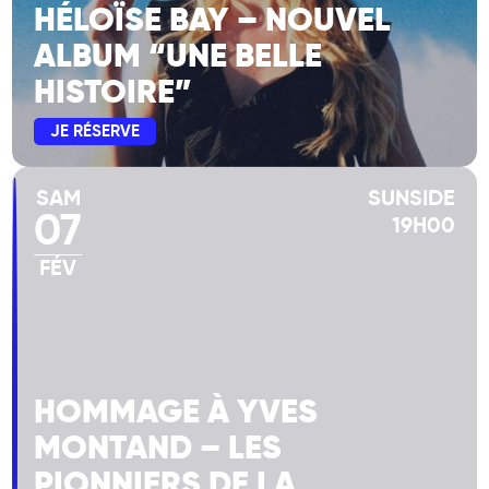
HÉLOÏSE BAY – NOUVEL
ALBUM “UNE BELLE
HISTOIRE”
JE RÉSERVE
SAM
SUNSIDE
07
19H00
FÉV
HOMMAGE À YVES
MONTAND – LES
PIONNIERS DE LA