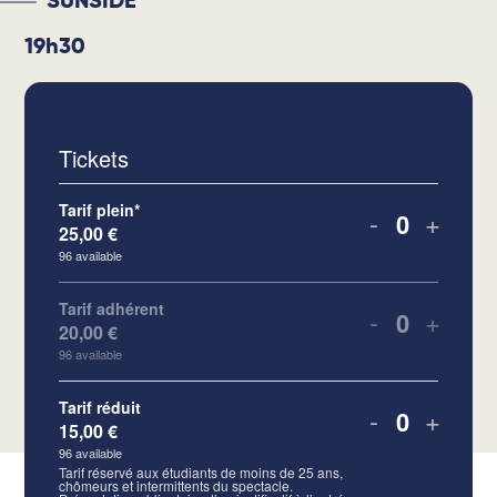
SUNSIDE
19h30
Tickets
Tarif plein*
-
+
25,00
€
Quantity
96
available
Tarif adhérent
-
+
20,00
€
Quantity
96
available
Tarif réduit
-
+
15,00
€
Quantity
96
available
Tarif réservé aux étudiants de moins de 25 ans,
chômeurs et intermittents du spectacle.