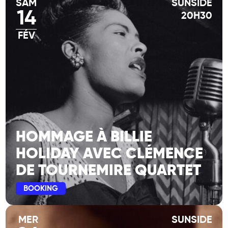
SAM
SUNSIDE
14
20H30
FÉV
HOMMAGE À BILLIE
HOLIDAY AVEC CLÉMENCE
DE TOURNEMIRE QUARTET
BOOKING
MER
SUNSIDE