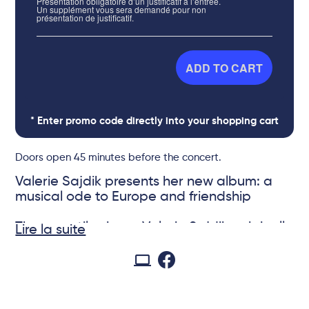
Présentation obligatoire d’un justificatif à l’entrée.
Un supplément vous sera demandé pour non
présentation de justificatif.
ADD TO CART
* Enter promo code directly into your shopping cart
Doors open 45 minutes before the concert.
Valerie Sajdik presents her new album: a
musical ode to Europe and friendship
The versatile singer Valerie Sajdik, originally
Lire la suite
from Vienna, Austria, and based in
Occitanie for the past twenty years,
surprises us with her latest work: an album
@zlouma-Zlousic
featuring selected covers for the first time.
With jazzy interpretations of well-known