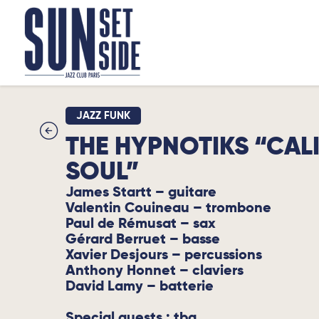
JAZZ FUNK
THE HYPNOTIKS “CAL
SOUL”
James Startt – guitare
Valentin Couineau – trombone
Paul de Rémusat – sax
Gérard Berruet – basse
Xavier Desjours – percussions
Anthony Honnet – claviers
David Lamy – batterie
Special guests : tba