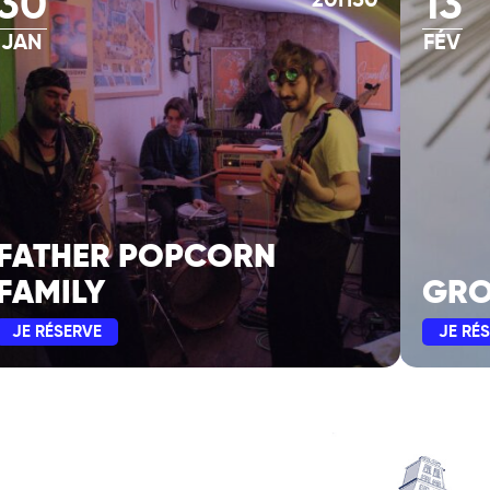
30
13
20H30
JAN
FÉV
FATHER POPCORN
FAMILY
GRO
JE RÉSERVE
JE RÉ