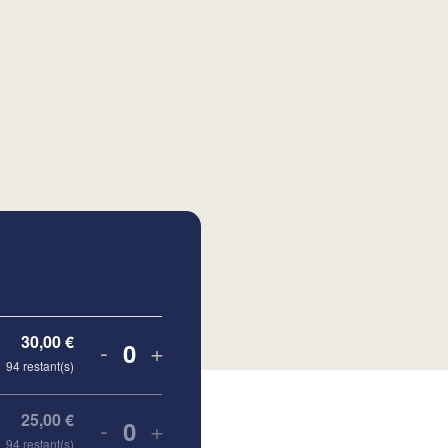
30,00
€
-
+
Quantité
94
restant(s)
25,00
€
-
+
Quantité
94
restant(s)