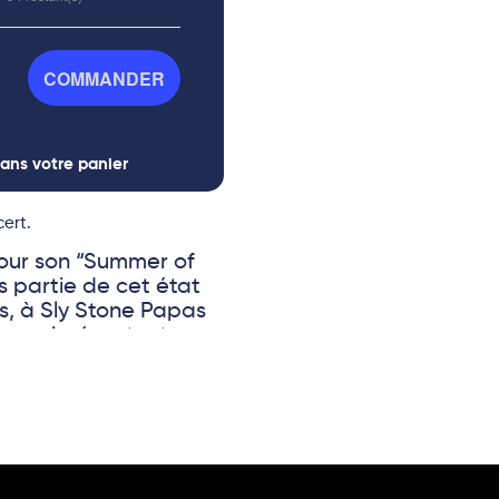
COMMANDER
ans votre panier
ert.
pour son “Summer of
rs partie de cet état
s, à Sly Stone Papas
t omniprésent, et pour
notiks mettre en avant
eux ténors de la
own soul and Uptown
mme l’un des premiers