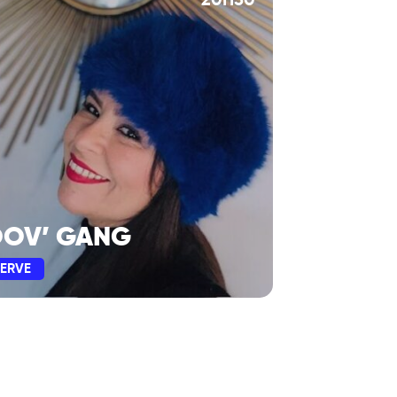
20H30
OV’ GANG
SERVE