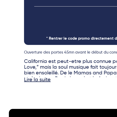
* Rentrer le code promo directement d
Ouverture des portes 45mn avant le début du conc
California est peut-etre plus connue 
Love,” mais la soul musique fait toujou
bien ensoleillé. De le Mamas and Papa
et Anderson Paak, la soul et la funk es
Lire la suite
cette soirée “California Soul,” The Hyp
la musique californien avec des nombr
scène soul ici en France.
Avec son mélange unique de « Downt
Funk, » The Hypnotiks s’est imposé co