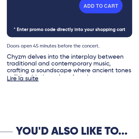
ADD TO CART
* Enter promo code directly into your shopping cart
Doors open 45 minutes before the concert.
Chyzm delves into the interplay between
traditional and contemporary music,
crafting a soundscape where ancient tones
collide with the pulse of modern textures.
Lire la suite
Fueled by a shared passion for discovery
and drawing from repertoires across the
© Oscar Dumas
globe, the group reimagines melodies from
distant cultures and eras, weaving them
into arrangements and original
compositions that blend cutting-edge
effects with electric instruments.
YOU'D ALSO LIKE TO...
Through hypnotic patterns and intricate