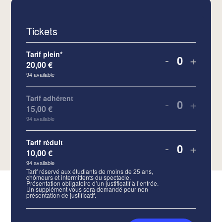
Tickets
Tarif plein*
-
+
20,00
€
Quantity
94
available
Tarif adhérent
-
+
15,00
€
Quantity
94
available
Tarif réduit
-
+
10,00
€
Quantity
94
available
Tarif réservé aux étudiants de moins de 25 ans,
chômeurs et intermittents du spectacle.
Présentation obligatoire d’un justificatif à l’entrée.
Un supplément vous sera demandé pour non
présentation de justificatif.