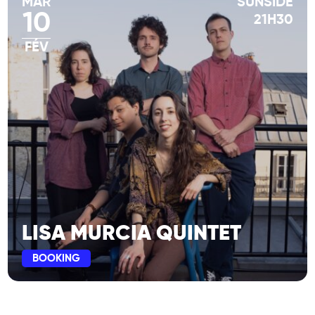
MAR
SUNSIDE
10
21H30
FÉV
LISA MURCIA QUINTET
BOOKING