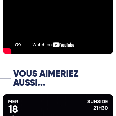
puissante et les mélodies envoûtantes ont
marqué à jamais l’histoire de la musique…
et inspiré la vocation de Clémence.
Accompagnée de ses complices Ludovic
Allainmat (piano), Sébastien Gastine
(contrebasse) et Faraj Fakhoury (batterie),
elle revisite avec passion les titres
mythiques de Nina Simone. Entre fidélité
aux arrangements originaux et
improvisations audacieuses, le quartet
offre une interprétation unique, où chaque
note vibre de sensibilité, d’énergie et de
VOUS AIMERIEZ
douceur.
AUSSI...
Dans l’intimité feutrée du Sunset-Sunside,
laissez-vous emporter par des mélodies qui
parlent d’amour, de désir et de liberté. Un
MER
SUNSIDE
moment rare à partager, pour une Saint-
18
21H30
Valentin inoubliable.