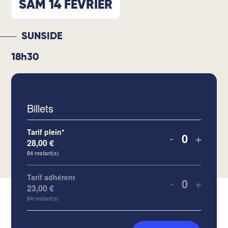
SAM 14 FÉVRIER
SUNSIDE
18h30
Billets
Tarif plein*
-
+
28,00
€
Quantité
84
restant(s)
Tarif adhérent
-
+
23,00
€
Quantité
84
restant(s)