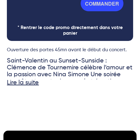
COMMANDER
* Rentrer le code promo directement dans votre
panier
Ouverture des portes 45mn avant le début du concert.
Saint-Valentin au Sunset-Sunside :
Clémence de Tournemire célèbre l’amour et
la passion avec Nina Simone Une soirée
envoûtante, entre jazz, soul et émotion
Lire la suite
pure.
© DR
Pour la Saint-Valentin, Clémence de
Tournemire vous invite à un voyage musical
intense et sensible, en hommage à Nina
Simone, légende intemporelle du jazz et de
la soul. Une artiste engagée, libre et
profondément humaine, dont la voix