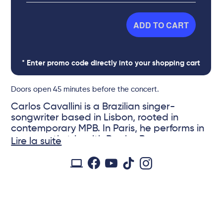
ADD TO CART
* Enter promo code directly into your shopping cart
Doors open 45 minutes before the concert.
Carlos Cavallini is a Brazilian singer-
songwriter based in Lisbon, rooted in
contemporary MPB. In Paris, he performs in
an acoustic trio with Rapha Braga
Lire la suite
(guitar) and Walter Areia (double bass),
with the special participation of
Portuguese singer-songwriter Inês Viterbo.
© Thiago Salomão