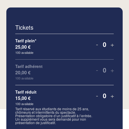
Tickets
Tarif plein*
-
+
25,00
€
Quantity
100
available
Tarif adhérent
-
+
20,00
€
Quantity
100
available
Tarif réduit
-
+
15,00
€
Quantity
100
available
Tarif réservé aux étudiants de moins de 25 ans,
chômeurs et intermittents du spectacle.
Présentation obligatoire d’un justificatif à l’entrée.
Un supplément vous sera demandé pour non
présentation de justificatif.