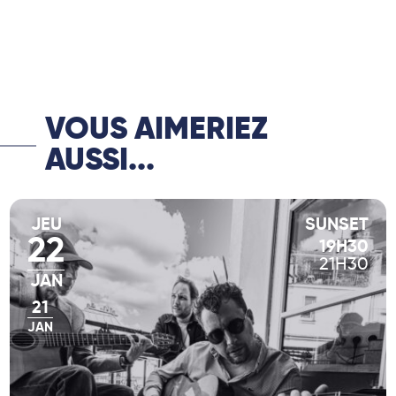
l’héritage de Django Reinhardt à travers
© DR
une série de rencontres
intergénérationnelles entre une figure
reconnue de cette musique et une figure
montante ou une figure de la nouvelle
génération.
VOUS AIMERIEZ
AUSSI...
JEU
SUNSET
22
19H30
21H30
JAN
21
JAN