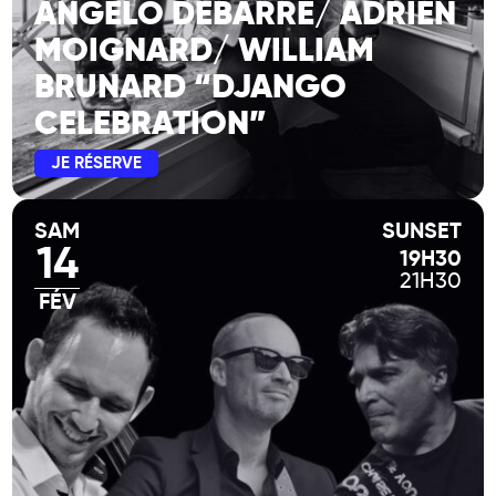
ANGELO DEBARRE/ ADRIEN
MOIGNARD/ WILLIAM
BRUNARD “DJANGO
CELEBRATION”
JE RÉSERVE
SAM
SUNSET
14
19H30
21H30
FÉV