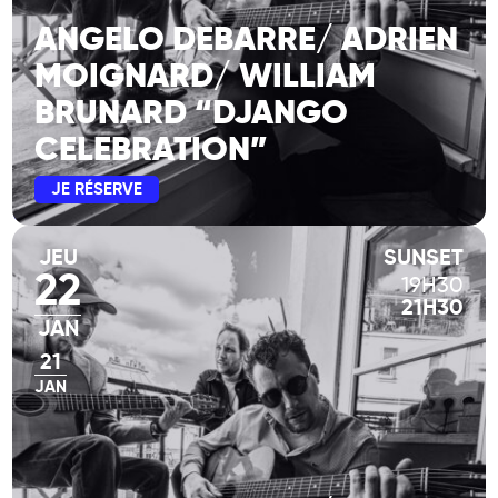
ANGELO DEBARRE/ ADRIEN
MOIGNARD/ WILLIAM
BRUNARD “DJANGO
CELEBRATION”
JE RÉSERVE
JEU
SUNSET
22
19H30
21H30
JAN
21
JAN