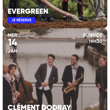
EVERGREEN
JE RÉSERVE
MER
SUNSIDE
14
19H30
JAN
CLÉMENT DODRAY