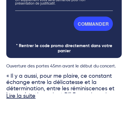
présentation de justificatif.
COMMANDER
* Rentrer le code promo directement dans votre
panier
Ouverture des portes 45mn avant le début du concert.
« Il y a aussi, pour me plaire, ce constant
échange entre la délicatesse et la
détermination, entre les réminiscences et
les explorations, dont Bill Evans, je crois,
Lire la suite
vous aurait félicité. Et puis vous savez faire
rêver la musique, ce qui offre à d’autres le
© DR
privilège de rêver d’elle. Votre monde ne se
satisfait pas d’un seul univers. Surtout,
j’entends que sa porte reste ouverte. Vous