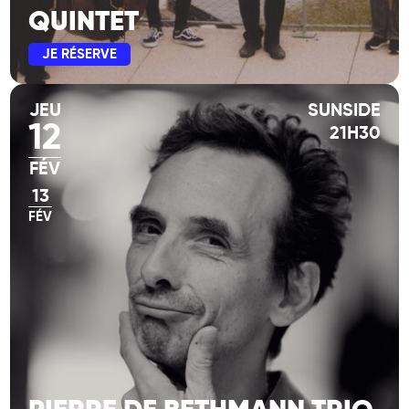
QUINTET
JE RÉSERVE
JEU
SUNSIDE
12
21H30
FÉV
13
FÉV