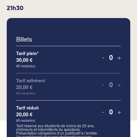
21h30
Billets
Tarif plein*
-
+
30,00
€
Quantité
65
restant(s)
Tarif adhérent
-
+
25,00
€
Quantité
65
restant(s)
Tarif réduit
-
+
20,00
€
Quantité
65
restant(s)
Tarif réservé aux étudiants de moins de 25 ans,
chômeurs et intermittents du spectacle.
Présentation obligatoire d’un justificatif à l’entrée.
Un supplément vous sera demandé pour non