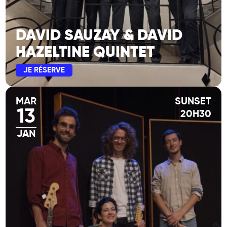
DAVID SAUZAY & DAVID
HAZELTINE QUINTET
JE RÉSERVE
MAR
SUNSET
13
20H30
JAN