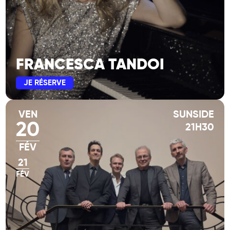
FRANCESCA TANDOI
JE RÉSERVE
VEN
SUNSIDE
20
21H30
FÉV
21
FÉV