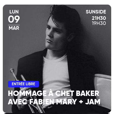
A savoir :
L’entrée est libre mais une consommation est
LUN
SUNSIDE
09
21H30
19H30
MAR
ENTRÉE LIBRE
HOMMAGE À CHET BAKER
AVEC FABIEN MARY + JAM