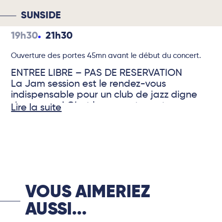
SUNSIDE
19h30
21h30
Ouverture des portes 45mn avant le début du concert.
ENTREE LIBRE – PAS DE RESERVATION
La Jam session est le rendez-vous
indispensable pour un club de jazz digne
de ce nom ! C’est la rencontre entre
Lire la suite
musiciens réputés et jeunes talents. Ce sont
des moments uniques où se fabriquent les
© DR
groupes et les artistes de demain. C’est
l’interaction sans filet et sans frontière entre
le public et les artistes. Chaque lundi, le
Sunside vous donne rendez-vous autour
d’un hommage pour célébrer la carrière
VOUS AIMERIEZ
d’un musicien légendaire suivi de la jam
session jusqu’à pas d’heures !
AUSSI...