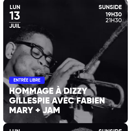
LUN
SUNSIDE
13
19H30
21H30
JUIL
ENTRÉE LIBRE
HOMMAGE À DIZZY
GILLESPIE AVEC FABIEN
MARY + JAM