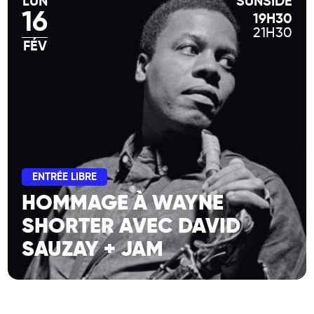
LUN
SUNSIDE
16
19H30
21H30
FÉV
ENTRÉE LIBRE
HOMMAGE À WAYNE
SHORTER AVEC DAVID
SAUZAY + JAM