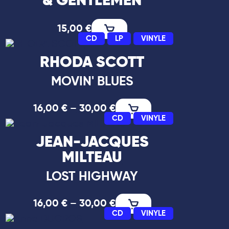
& GENTLEMEN
15,00
€
CD
LP
VINYLE
RHODA SCOTT
MOVIN' BLUES
16,00
€
–
30,00
€
CD
VINYLE
JEAN-JACQUES
MILTEAU
LOST HIGHWAY
16,00
€
–
30,00
€
CD
VINYLE