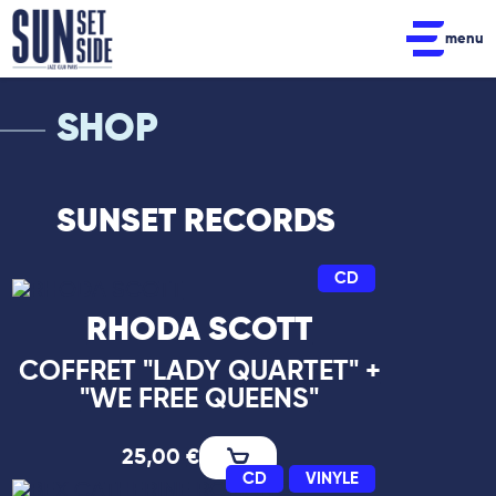
menu
SHOP
SUNSET RECORDS
CD
RHODA SCOTT
COFFRET "LADY QUARTET" +
"WE FREE QUEENS"
25,00
€
CD
VINYLE