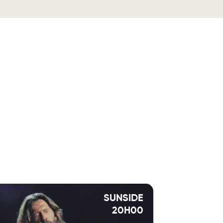
rée 6e).
SUNSIDE
20H00