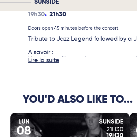
SUNSIDE
19h30
21h30
Doors open 45 minutes before the concert.
Tribute to Jazz Legend followed by a 
A savoir :
L’entrée est libre mais une consommat
Lire la suite
YOU'D ALSO LIKE TO...
LUN
SUNSIDE
08
21H30
19H30