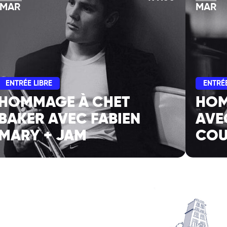
MAR
MAR
ENTRÉE LIBRE
ENTRÉE
HOMMAGE À CHET
HOM
BAKER AVEC FABIEN
AVE
MARY + JAM
COU