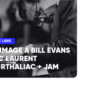
 LIBRE
MAGE À BILL EVANS
C LAURENT
RTHALIAC + JAM