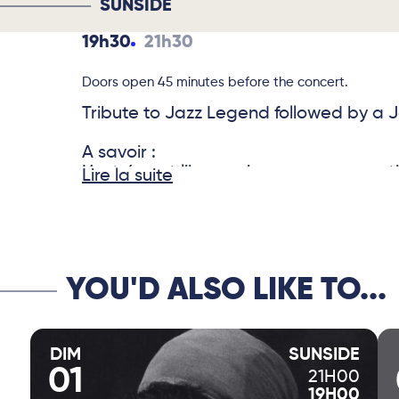
SUNSIDE
19h30
21h30
Doors open 45 minutes before the concert.
Tribute to Jazz Legend followed by a 
A savoir :
L’entrée est libre mais une consommat
Lire la suite
YOU'D ALSO LIKE TO...
DIM
SUNSIDE
01
21H00
19H00