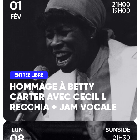
01
21H00
19H00
FÉV
ENTRÉE LIBRE
HOMMAGE À BETTY
CARTER AVEC CECIL L
RECCHIA + JAM VOCALE
LUN
SUNSIDE
08
21H30