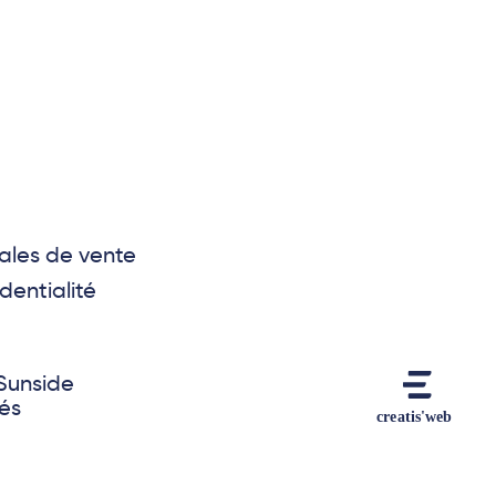
ales de vente
dentialité
Sunside
vés