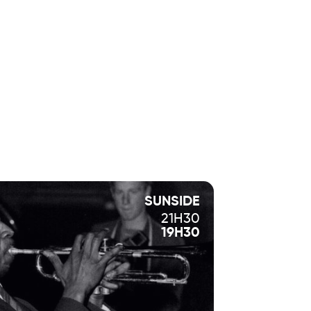
rée 6e).
SUNSIDE
21H30
19H30