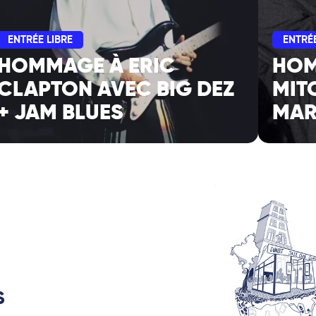
ENTRÉE LIBRE
ENTRÉE
HOMMAGE À ERIC
HOM
CLAPTON AVEC BIG DEZ
MIT
+ JAM BLUES
MAR
S