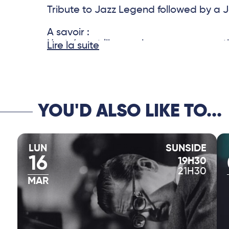
Tribute to Jazz Legend followed by a 
A savoir :
L’entrée est libre mais une consommat
Lire la suite
YOU'D ALSO LIKE TO...
LUN
SUNSIDE
16
19H30
21H30
MAR