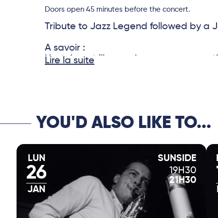
Doors open 45 minutes before the concert.
Tribute to Jazz Legend followed by a 
A savoir :
L’entrée est libre mais une consommat
Lire la suite
YOU'D ALSO LIKE TO...
LUN
SUNSIDE
26
19H30
21H30
JAN