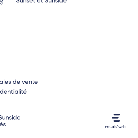
Sunset et Sunside
ales de vente
dentialité
Sunside
vés