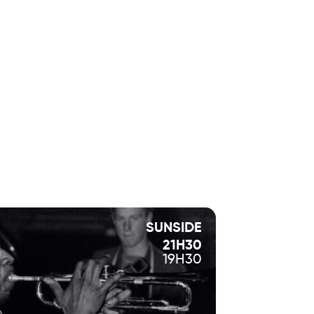
rée 6e).
SUNSIDE
21H30
19H30