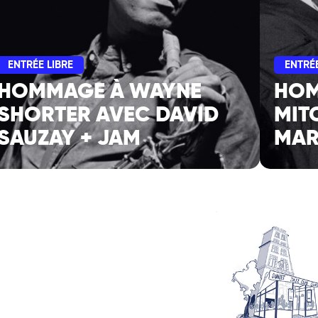
ENTRÉE LIBRE
ENTRÉE
HOMMAGE À WAYNE
HOM
SHORTER AVEC DAVID
MIT
SAUZAY + JAM
MAR